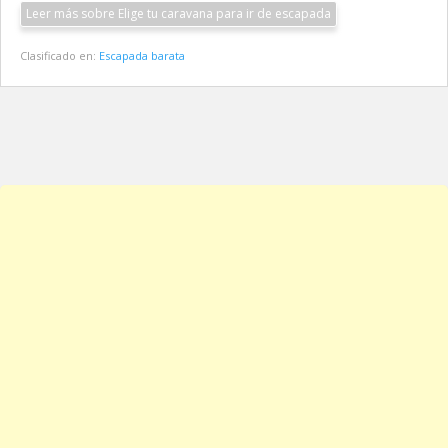
Leer más sobre Elige tu caravana para ir de escapada
Clasificado en:
Escapada barata