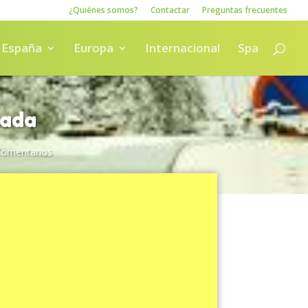
¿Quiénes somos?
Contactar
Preguntas frecuentes
España
Europa
Internacional
Spa
pada
Comentarios