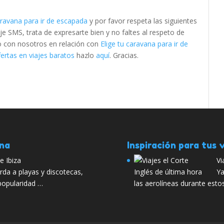
aravana para ir de escapada
y por favor respeta las siguientes
SMS, trata de expresarte bien y no faltes al respeto de
to con nosotros en relación con
Elige tu caravana para ir de
ertas en viajes baratos
hazlo
aquí
. Gracias.
ana
Inspiración para tus v
e Ibiza
Vi
erda a playas y discotecas,
Ya
popularidad …
las aerolíneas durante est