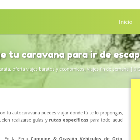
Inicio
ge tu caravana para ir de esca
arata
,
oferta viajes baratos y económicos
,
Viajes fin de semana
|
0 
n tu autocaravana puedes viajar donde tú te lo propongas,
uelen realizarse guías y
rutas específicas
para todo aquel
En la Feria
Camping & Ocasión Vehículos de Ocio
,