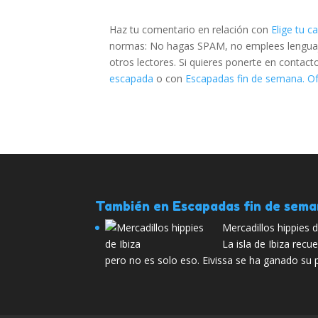
Haz tu comentario en relación con
Elige tu c
normas: No hagas SPAM, no emplees lenguaje 
otros lectores. Si quieres ponerte en contac
escapada
o con
Escapadas fin de semana. Of
También en Escapadas fin de sem
Mercadillos hippies d
La isla de Ibiza recu
pero no es solo eso. Eivissa se ha ganado su 