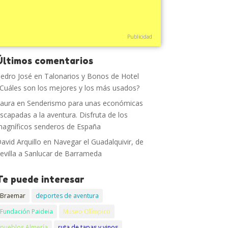
Publicidad
Últimos comentarios
edro José
en
Talonarios y Bonos de Hotel
Cuáles son los mejores y los más usados?
aura
en
Senderismo para unas económicas
scapadas a la aventura. Disfruta de los
agníficos senderos de España
avid Arquillo
en
Navegar el Guadalquivir, de
evilla a Sanlucar de Barrameda
Te puede interesar
Braemar
deportes de aventura
Fundación Paideia
Museo Olímpico
pueblos Almería
ruta de tapas y vinos