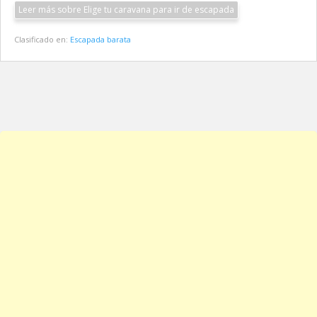
Leer más sobre Elige tu caravana para ir de escapada
Clasificado en:
Escapada barata