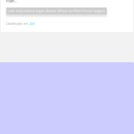
Plan...
Leer más sobre Viajes Iberia ofrece su Plan Precio Seguro
Clasificado en:
2x1