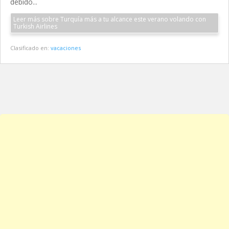
debido...
Leer más sobre Turquía más a tu alcance este verano volando con
Turkish Airlines
Clasificado en:
vacaciones