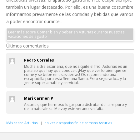
también un lugar destacado. Por ello, es una buena costumbre
informarnos previamente de las comidas y bebidas que vamos
a poder encontrar durante...
Leer más sobre Comer bien y beber en Asturias durante nuestras
vacaciones de agosto
Últimos comentarios
Pedro Corrales
Mucha sidra asturiana, que nos quite el frío. Asturias es un
paraiso que hay que conocer. ¡Hay que ver lo bien que se
come y se bebe en esas tierras! Os recomiendo una
escapadilla para esta Semana Santa. Éxito segurado… y la
gente super amable y servicial.
Mari Carmen P
Asturias, qué hermoso lugar para disfrutar del aire puro y
de la naturaleza. Me voy este verano sin falta.
Más sobre Asturias
|
Ir a ver escapadas fin de semana Asturias