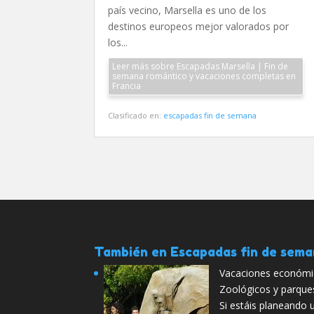
país vecino, Marsella es uno de los
destinos europeos mejor valorados por
los...
Leer más sobre Escapadas Marsella | Fin de
semana romántico y vacaciones completas en
Francia
Clasificado en:
escapadas fin de semana
También en Escapadas fin de sem
Vacaciones económic
Zoológicos y parque
Si estáis planeando 