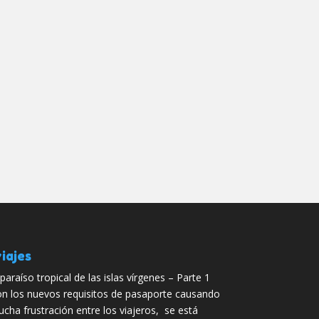
iajes
 paraíso tropical de las islas vírgenes – Parte 1
n los nuevos requisitos de pasaporte causando
cha frustración entre los viajeros, se está