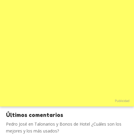
Publicidad
Últimos comentarios
Pedro José
en
Talonarios y Bonos de Hotel ¿Cuáles son los
mejores y los más usados?