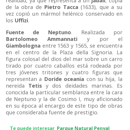
realidad, ya que representa a un
jabalí
, copia
de la obra de
Pietro Tacca
(1633), que a su
vez copió un mármol helénico conservado en
los
Uffizi
.
Fuente de Neptuno
. Realizada por
Bartolomeo Ammannati
y por el
Giambologna
entre 1563 y 1565, se encuentra
en el centro de la Plaza della Signoria. La
figura colosal del dios del mar sobre un carro
tirado por cuatro caballos está rodeada por
tres jóvenes tritones y cuatro figuras que
representan a
Doride oceania
con su hija, la
nereida
Tetis
y dos deidades marinas. Es
conocida la particular semblanza entre la cara
de Neptuno y la de Cosimo I, muy aficionado
en su época al encargo de este tipo de obras
que consideraba fuente de prestigio.
Te puede interesar
Parque Natural Penyal