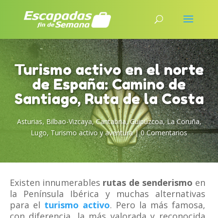
Turismo activo en el norte
de España: Camino de
Santiago, Ruta de la Costa
Asturias
,
Bilbao-Vizcaya
,
Cantabria
,
Guipúzcoa
,
La Coruña
,
Lugo
,
Turismo activo y aventura
|
0 Comentarios
Existen innumerables
rutas de senderismo
en
la Península Ibérica y muchas alternativas
para el
turismo activo
. Pero la más famosa,
con diferencia, la más valorada y reconocida