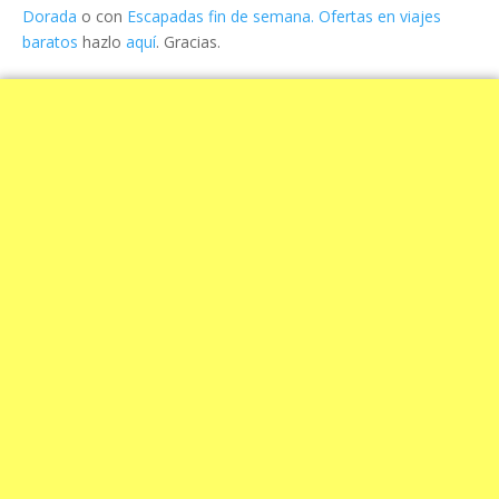
Dorada
o con
Escapadas fin de semana. Ofertas en viajes
baratos
hazlo
aquí
. Gracias.