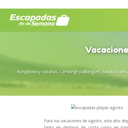
Vacacione
Bungalows y cabañas
,
Campings y albergues
,
casas rurales
Para tus vacaciones de Agosto, este año di
tanto en destinos de costa como en turis