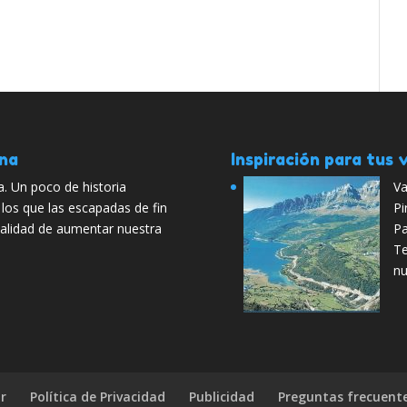
ana
Inspiración para tus v
a. Un poco de historia
Va
los que las escapadas de fin
Pi
nalidad de aumentar nuestra
Pa
Te
nu
r
Política de Privacidad
Publicidad
Preguntas frecuent