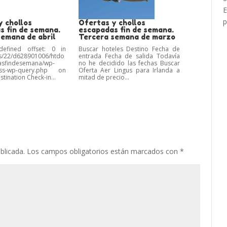
E
p
y chollos
Ofertas y chollos
s fin de semana.
escapadas fin de semana.
semana de abril
Tercera semana de marzo
defined offset: 0 in
Buscar hoteles Destino Fecha de
/22/d628901006/htdo
entrada Fecha de salida Todavía
asfindesemana/wp-
no he decidido las fechas Buscar
lass-wp-query.php on
Oferta Aer Lingus para Irlanda a
stination Check-in...
mitad de precio...
blicada.
Los campos obligatorios están marcados con
*