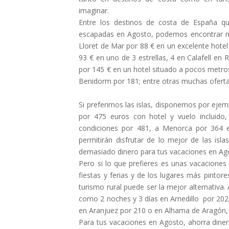
imaginar.
Entre los destinos de costa de España q
escapadas en Agosto, podemos encontrar mu
Lloret de Mar por 88 € en un excelente hotel
93 € en uno de 3 estrellas, 4 en Calafell en
por 145 € en un hotel situado a pocos metros
Benidorm por 181; entre otras muchas ofertas
Si preferimos las islas, disponemos por eje
por 475 euros con hotel y vuelo incluido
condiciones por 481, a Menorca por 364 e
permitirán disfrutar de lo mejor de las isl
demasiado dinero para tus vacaciones en Ag
Pero si lo que prefieres es unas vacaciones 
fiestas y ferias y de los lugares más pinto
turismo rural puede ser la mejor alternativ
como 2 noches y 3 días en Arnedillo por 202 €
en Aranjuez por 210 o en Alhama de Aragón,
Para tus vacaciones en Agosto, ahorra diner