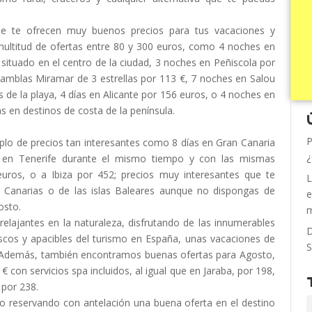
ue te ofrecen muy buenos precios para tus vacaciones y
ltitud de ofertas entre 80 y 300 euros, como 4 noches en
 situado en el centro de la ciudad, 3 noches en Peñiscola por
 Ramblas Miramar de 3 estrellas por 113 €, 7 noches en Salou
 de la playa, 4 días en Alicante por 156 euros, o 4 noches en
 en destinos de costa de la península.
P
mplo de precios tan interesantes como 8 días en Gran Canaria
¿
, en Tenerife durante el mismo tiempo y con las mismas
uros, o a Ibiza por 452; precios muy interesantes que te
L
as Canarias o de las islas Baleares aunque no dispongas de
e
osto.
m
relajantes en la naturaleza, disfrutando de las innumerables
D
rescos y apacibles del turismo en España, unas vacaciones de
S
a. Además, también encontramos buenas ofertas para Agosto,
 con servicios spa incluidos, al igual que en Jaraba, por 198,
 por 238.
o reservando con antelación una buena oferta en el destino