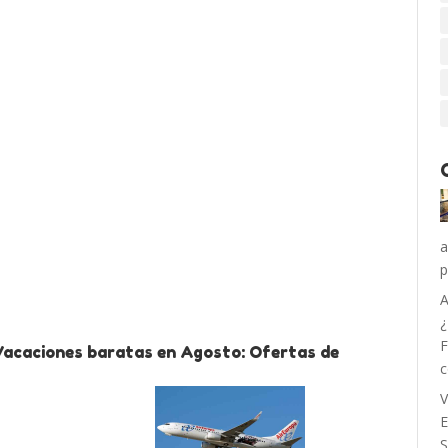
a
p
A
¿
F
Vacaciones baratas en Agosto: Ofertas de
c
V
E
S