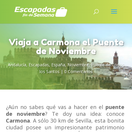
Viaja a Carmona el Puente
de Noviembre
Andalucía
,
Escapadas
,
España
,
Noviembre
,
Puente de Todos
los Santos
|
0 Comentarios
¿Aún no sabes qué vas a hacer en el
puente
de noviembre
? Te doy una idea: conoce
Carmona
. A sólo 30 km de Sevilla, esta bonita
ciudad posee un impresionante patrimonio