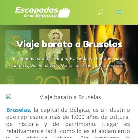
Viaje barato a Bruselas
escapadas baratas
,
Europa
,
Hospedaje
,
Oferta en viajes
baratos
,
Viajes baratos
,
Vuelos baratos
|
0 Comentarios
Bruselas
, la capital de Bélgica, es un destino
que representa más de 1.000 años de cultura,
de historia y de patrimonio. Llegar es
relativamente fácil, como lo es el alojamiento