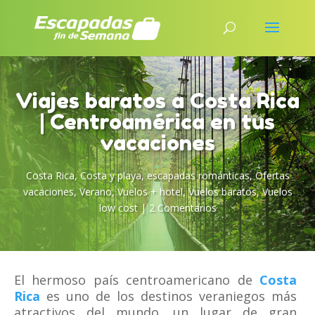
Viajes baratos a Costa Rica
| Centroamérica en tus
vacaciones
Costa Rica
,
Costa y playa
,
escapadas románticas
,
Ofertas
vacaciones
,
Verano
,
Vuelos + hotel
,
Vuelos baratos
,
Vuelos
low cost
|
2 Comentarios
El hermoso país centroamericano de
Costa
Rica
es uno de los destinos veraniegos más
atractivos del mundo, un lugar de gran