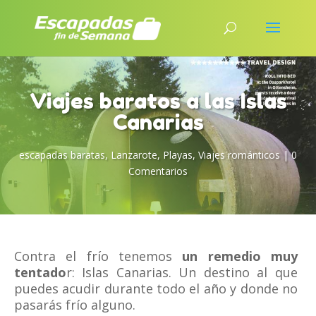
Viajes baratos a las Islas
Canarias
escapadas baratas
,
Lanzarote
,
Playas
,
Viajes románticos
|
0
Comentarios
Contra el frío tenemos
un remedio muy
tentado
r: Islas Canarias. Un destino al que
puedes acudir durante todo el año y donde no
pasarás frío alguno.