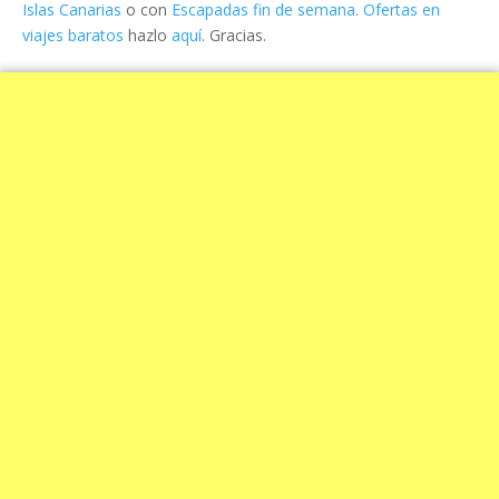
Islas Canarias
o con
Escapadas fin de semana. Ofertas en
viajes baratos
hazlo
aquí
. Gracias.