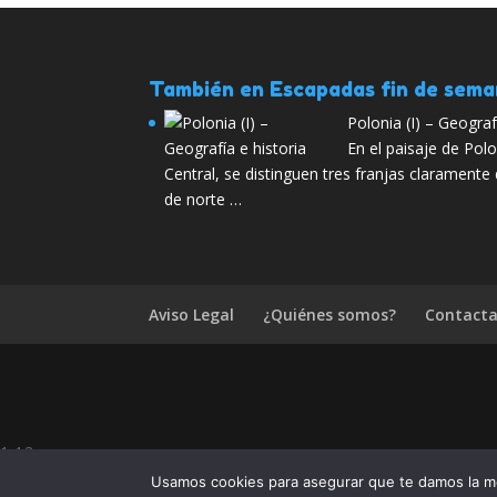
También en Escapadas fin de sem
Polonia (I) – Geograf
En el paisaje de Pol
Central, se distinguen tres franjas claramente 
de norte …
Aviso Legal
¿Quiénes somos?
Contacta
1.4.2
¿Te ha gustado Viajes baratos en N
Usamos cookies para asegurar que te damos la me