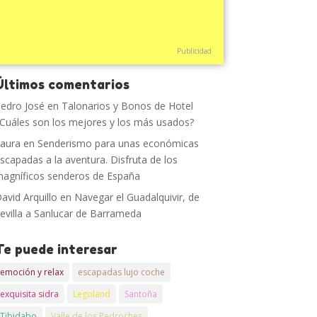
Publicidad
Últimos comentarios
edro José
en
Talonarios y Bonos de Hotel
Cuáles son los mejores y los más usados?
aura
en
Senderismo para unas económicas
scapadas a la aventura. Disfruta de los
agníficos senderos de España
avid Arquillo
en
Navegar el Guadalquivir, de
evilla a Sanlucar de Barrameda
Te puede interesar
emoción y relax
escapadas lujo coche
exquisita sidra
Legoland
Santoña
Tibidabo
Valle de los Pedroches