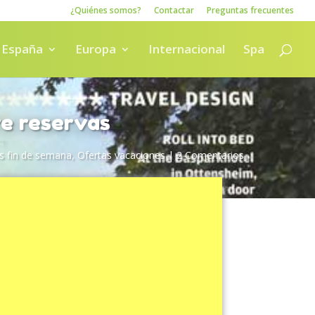
¿Quiénes somos?
Contactar
Preguntas frecuentes
España
Europa
Internacional
Spa
re reservas
s fin de semana
,
Ofertas vacaciones
|
2 Comentarios