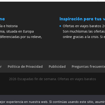
ana
Inspiración para tus v
ía e historia
Ofertas en viajes baratos 2
onia, situada en Europa
Son muchísimas las ofertas 
diferenciadas por su relieve,
online gracias a la crisis. 
r
Política de Privacidad
Publicidad
Preguntas frecuent
2026 Escapadas fin de semana. Ofertas en viajes baratos
avidad: Consejos sobre reservas? Pues díselo a tus amigos, compárt
jor experiencia en nuestra web. Si continúas usando este sitio, asumi