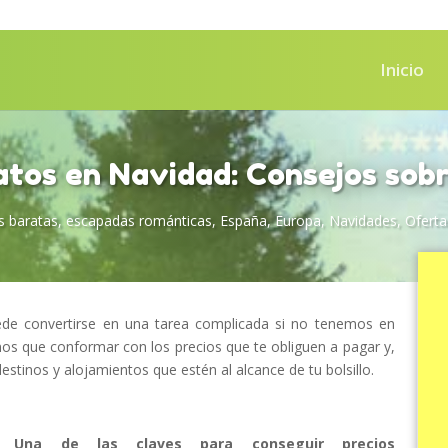
Inicio
atos en Navidad: Consejos sob
s baratas
,
escapadas románticas
,
España
,
Europa
,
Navidades
,
Oferta
de convertirse en una tarea complicada si no tenemos en
nos que conformar con los precios que te obliguen a pagar y,
stinos y alojamientos que estén al alcance de tu bolsillo.
Una de las claves para conseguir precios