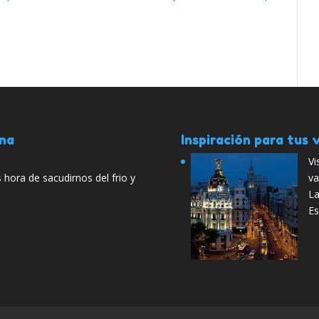
ana
Inspiración para tus v
Vi
 hora de sacudirnos del frio y
va
La
Es