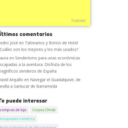
Publicidad
Últimos comentarios
edro José
en
Talonarios y Bonos de Hotel
Cuáles son los mejores y los más usados?
aura
en
Senderismo para unas económicas
scapadas a la aventura. Disfruta de los
agníficos senderos de España
avid Arquillo
en
Navegar el Guadalquivir, de
evilla a Sanlucar de Barrameda
Te puede interesar
compras de lujo
Corpus Christi
escapadas a América
Festival Medieval de Alburquerque