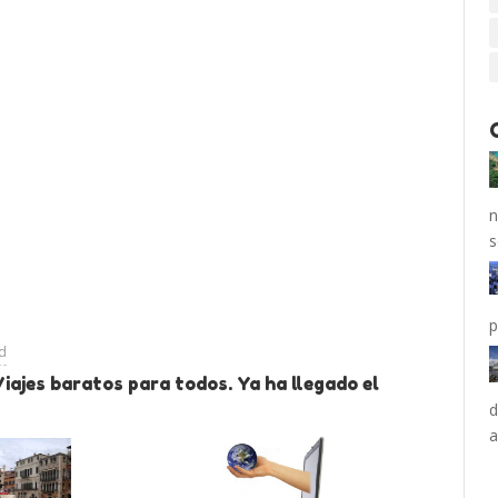
n
s
p
ad
iajes baratos para todos. Ya ha llegado el
d
a