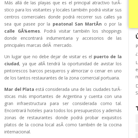
Más allá de las playas que es el principal atractivo turÃ­
stico para los visitantes y locales también podrá visitar sus
centros comerciales donde podrá recorrer sus calles ya
sea que pasee por la
peatonal San MartÃ­n
o por la
calle GÃ¼emes
. Podrá visitar también los shoppings
donde encontrará indumentaria y accesorios de las
principales marcas delÂ mercado.
P
¿
Un lugar que no debe dejar de visitar es el
puerto de la
L
ciudad
, ya que allÃ­ tendrá la oportunidad de avistar los
e
pintorescos barcos pesqueros y almorzar o cenar en uno
m
de los tantos restaurantes de la zona comercial portuaria.
D
Mar del Plata
está considerada una de las ciudades turÃ­
S
sticas más importantes de Argentina y cuenta con una
gran infraestructura para ser considerada como tal.
Encontrará hoteles para todos los presupuestos y además
zonas de restaurantes donde podrá probar exquisitos
platos de la cocina local asÃ­ como también de la cocina
internacional.