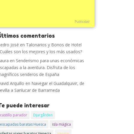
Publicidad
Últimos comentarios
edro José
en
Talonarios y Bonos de Hotel
Cuáles son los mejores y los más usados?
aura
en
Senderismo para unas económicas
scapadas a la aventura. Disfruta de los
agníficos senderos de España
avid Arquillo
en
Navegar el Guadalquivir, de
evilla a Sanlucar de Barrameda
Te puede interesar
castillo parador
Djurgården
escapadas baratas Huesca
isla mágica
ofertas viajes baratos Venecia
Veneto