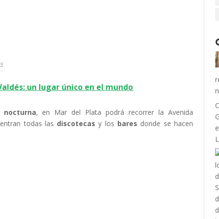
ad
r
Valdés: un lugar único en el mundo
n
C
 nocturna
, en Mar del Plata podrá recorrer la Avenida
G
uentran todas las
discotecas
y los
bares
donde se hacen
e
L