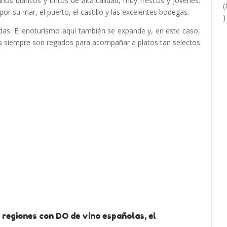
nos blancos y tintos de alta calidad, muy frescos y jóvenes.
r su mar, el puerto, el castillo y las excelentes bodegas.
as. El enoturismo aquí también se expande y, en este caso,
os siempre son regados para acompañar a platos tan selectos
 regiones con DO de vino españolas, el