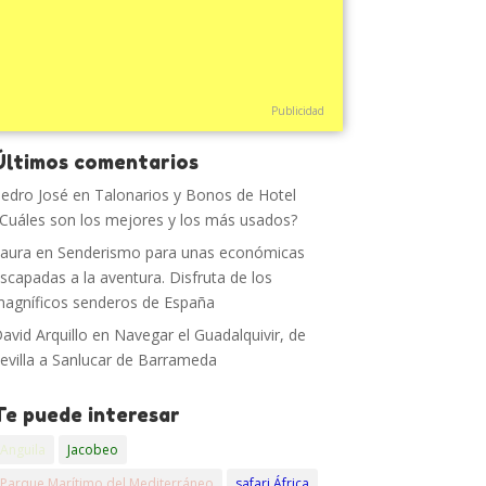
Publicidad
Últimos comentarios
edro José
en
Talonarios y Bonos de Hotel
Cuáles son los mejores y los más usados?
aura
en
Senderismo para unas económicas
scapadas a la aventura. Disfruta de los
agníficos senderos de España
avid Arquillo
en
Navegar el Guadalquivir, de
evilla a Sanlucar de Barrameda
Te puede interesar
Anguila
Jacobeo
Parque Marítimo del Mediterráneo
safari África