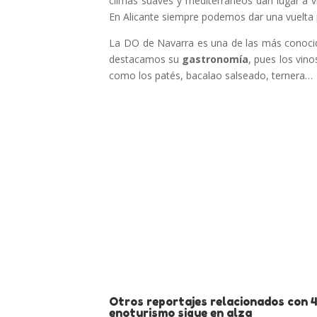
climas suaves y mediterráneos dan lugar a vi
En Alicante siempre podemos dar una vuelta po
La DO de Navarra es una de las más conocid
destacamos su
gastronomía
, pues los vin
como los patés, bacalao salseado, ternera…
Otros reportajes relacionados con 4
enoturismo sigue en alza