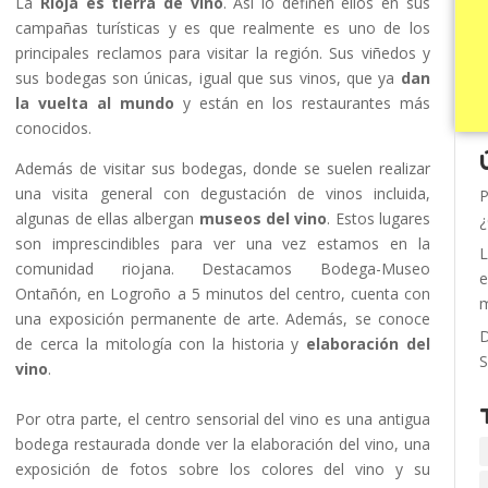
La
Rioja es tierra de vino
. Así lo definen ellos en sus
campañas turísticas y es que realmente es uno de los
principales reclamos para visitar la región. Sus viñedos y
sus bodegas son únicas, igual que sus vinos, que ya
dan
la vuelta al mundo
y están en los restaurantes más
conocidos.
Además de visitar sus bodegas, donde se suelen realizar
una visita general con degustación de vinos incluida,
P
algunas de ellas albergan
museos del vino
. Estos lugares
¿
son imprescindibles para ver una vez estamos en la
L
comunidad riojana. Destacamos Bodega-Museo
e
Ontañón, en Logroño a 5 minutos del centro, cuenta con
m
una exposición permanente de arte. Además, se conoce
D
de cerca la mitología con la historia y
elaboración del
S
vino
.
Por otra parte, el centro sensorial del vino es una antigua
bodega restaurada donde ver la elaboración del vino, una
exposición de fotos sobre los colores del vino y su