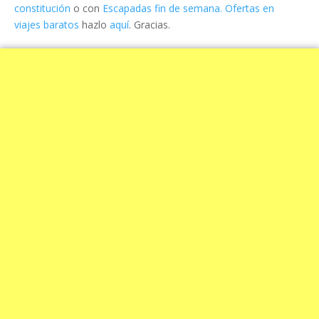
constitución
o con
Escapadas fin de semana. Ofertas en
viajes baratos
hazlo
aquí
. Gracias.