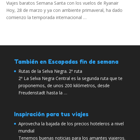
Viajes baratos Semana Santa con los vuelos de Ryanair
Hoy, 28 de marzo y ya con ambiente primaveral, ha dado
comienzo la temporada internacional …
También en Escapadas fin de semana
Rutas de la Selva Negra. 2ª ruta
2ª La Selva Negra Central es la segunda ruta que te
proponemos, de unos 200 kilómetros, desde
Freudenstadt hasta la …
Inspiración para tus viajes
Aprovecha la bajada de los precios hoteleros a nivel
mundial
Tenemos buenas noticias para los amantes viajeros.