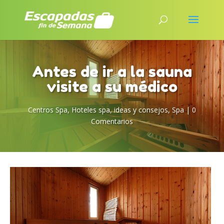
Antes de ir a la sauna
visite a su médico
Centros Spa
,
Hoteles spa
,
ideas y consejos
,
Spa
|
0
Comentarios