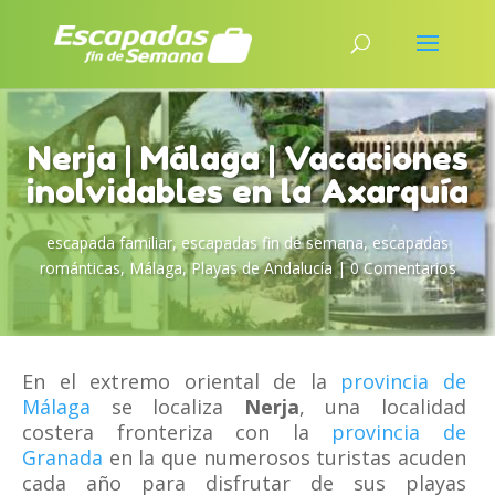
Nerja | Málaga | Vacaciones
inolvidables en la Axarquía
escapada familiar
,
escapadas fin de semana
,
escapadas
románticas
,
Málaga
,
Playas de Andalucía
|
0 Comentarios
En el extremo oriental de la
provincia de
Málaga
se localiza
Nerja
, una localidad
costera fronteriza con la
provincia de
Granada
en la que numerosos turistas acuden
cada año para disfrutar de sus playas