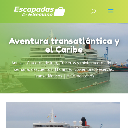
Aventura transatlántica y
el Caribe
Antillas
,
Cruceros de lujo
,
Cruceros y mini-cruceros fin de
semana
,
descuentos
,
El Caribe
,
Noviembre
,
Reservas
,
Transatlánticos
|
0 Comentarios