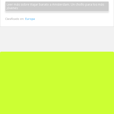
Leer más sobre Viajar barato a Amsterdam. Un chollo para los más
jóvenes
Clasificado en:
Europa