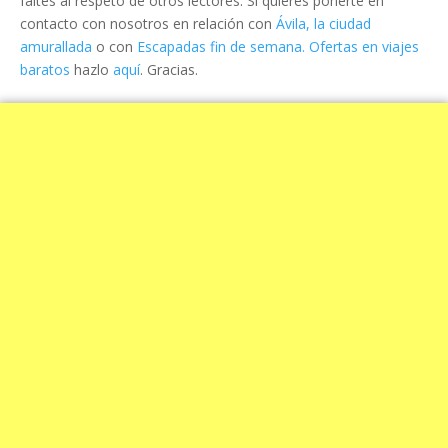
faltes al respeto de otros lectores. Si quieres ponerte en
contacto con nosotros en relación con
Ávila, la ciudad
amurallada
o con
Escapadas fin de semana. Ofertas en viajes
baratos
hazlo
aquí
. Gracias.