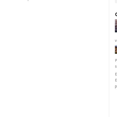
v
P
s
E
E
p