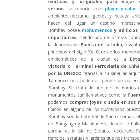
exóticos y originales para viajar 
verano
, sus conocidísimas
playas y calas
,
ambiente nocturno, gentes y riqueza artís
hacen del lugar un destino imprescindi
Bombay posee
monumentos
y edificios
importantes
, siendo uno de los más cono
la denominada
Puerta de la India
, levant
principios del siglo XX. Otro de los monum
emblemáticos de la ciudad es la
Esta
Victoria o Terminal Ferroviaria de Chha
por la UNESCO
gracias a su singular arqui
Tampoco nos podemos perder un paseo 
Bombay. Se trata de uno de los barrios 
monumentos tan llamativos como la
Fuent
podemos
comprar joyas o seda en sus m
típicos en alguno de los numerosos puestos
Bombay son la Catedral de Santo Tomás, el
de Banganga y Malabar Hill, donde se hallan
corona es la Isla de Elefanta, declarada
templos, estatuas y jardines que nos transpo