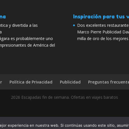
ana
Inspiración para tus v
ca y divertida a las
Dos excelentes restaurante
a
Marco Pierre Publicidad Da
iágara es probablemente uno
milla de oro de los mejores
impresionantes de América del
r
Política de Privacidad
Publicidad
Preguntas frecuent
2026 Escapadas fin de semana. Ofertas en viajes baratos
 el paraíso? Pues díselo a tus amigos, compártelo con todo el mun
jor experiencia en nuestra web. Si continúas usando este sitio, asumi