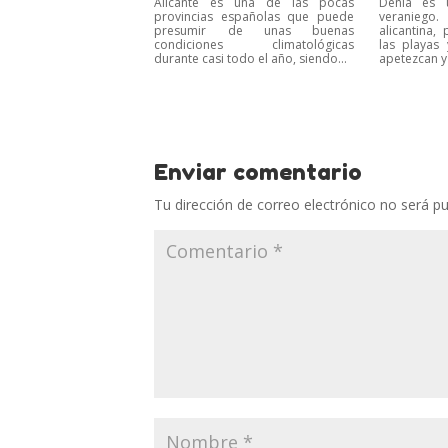
Alicante es una de las pocas
Denia es u
provincias españolas que puede
veranieg
presumir de unas buenas
alicantina,
condiciones climatológicas
las playas
durante casi todo el año, siendo...
apetezcan y
Enviar comentario
Tu dirección de correo electrónico no será pu