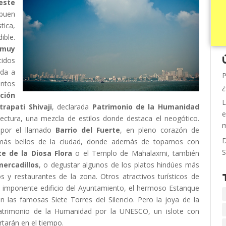
este
 buen
tica,
ble.
 muy
cidos
ada a
P
entos
¿
ción
L
trapati Shivaji
, declarada
Patrimonio de la Humanidad
e
tectura, una mezcla de estilos donde destaca el neogótico.
m
por el llamado
Barrio del Fuerte
, en pleno corazón de
D
más bellos de la ciudad, donde además de toparnos con
S
e de la Diosa Flora
o el Templo de Mahalaxmi, también
ercadillos
, o degustar algunos de los platos hindúes más
 y restaurantes de la zona. Otros atractivos turísticos de
 imponente edificio del Ayuntamiento, el hermoso Estanque
 las famosas Siete Torres del Silencio. Pero la joya de la
 Patrimonio de la Humanidad por la UNESCO, un islote con
rtarán en el tiempo.