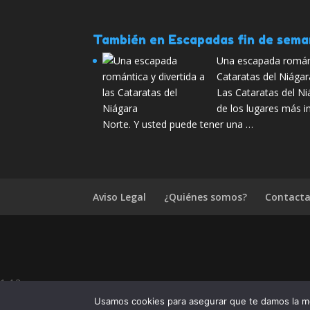
También en Escapadas fin de sem
Una escapada románti
Cataratas del Niágar
Las Cataratas del N
de los lugares más 
Norte. Y usted puede tener una …
Aviso Legal
¿Quiénes somos?
Contacta
1.4.2
¿Te ha gustado Bombay,
Usamos cookies para asegurar que te damos la me