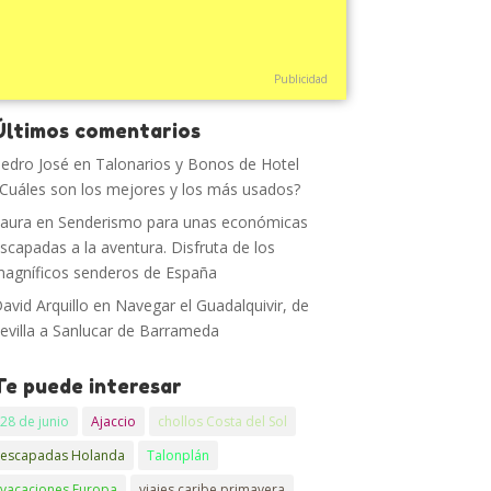
Publicidad
Últimos comentarios
edro José
en
Talonarios y Bonos de Hotel
Cuáles son los mejores y los más usados?
aura
en
Senderismo para unas económicas
scapadas a la aventura. Disfruta de los
agníficos senderos de España
avid Arquillo
en
Navegar el Guadalquivir, de
evilla a Sanlucar de Barrameda
Te puede interesar
28 de junio
Ajaccio
chollos Costa del Sol
escapadas Holanda
Talonplán
vacaciones Europa
viajes caribe primavera