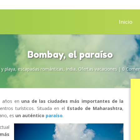
Inicio
Bombay, el paraíso
 y playa
,
escapadas románticas
,
India
,
Ofertas vacaciones
|
0 Comen
os años en
una de las ciudades más importantes de la
ntros turísticos. Situada en el
Estado de Maharashtra
,
cano, es
un auténtico
paraíso
.
ctual
 más