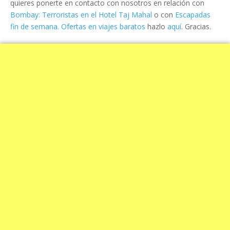
quieres ponerte en contacto con nosotros en relación con
Bombay: Terroristas en el Hotel Taj Mahal
o con
Escapadas
fin de semana. Ofertas en viajes baratos
hazlo
aquí
. Gracias.