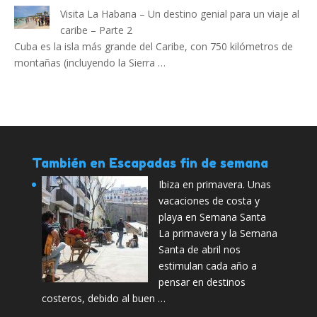
Visita La Habana – Un destino genial para un viaje al
caribe – Parte 2
Cuba es la isla más grande del Caribe, con 750 kilómetros de
montañas (incluyendo la Sierra …
También en Escapadas fin de semana
Ibiza en primavera. Unas
vacaciones de costa y
playa en Semana Santa
La primavera y la Semana
Santa de abril nos
estimulan cada año a
pensar en destinos
costeros, debido al buen …