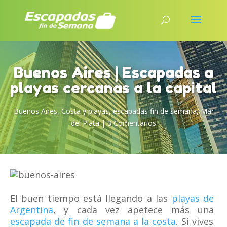
Buenos Aires | Escapadas a
playas cercanas a la capital
Buenos Aires
,
Costa y playas
,
escapadas fin de semana
,
Mar
del Plata
|
3 Comentarios
El buen tiempo está llegando a las
playas de
Argentina
, y cada vez apetece más una
escapada de fin de semana a la costa
. Si vives