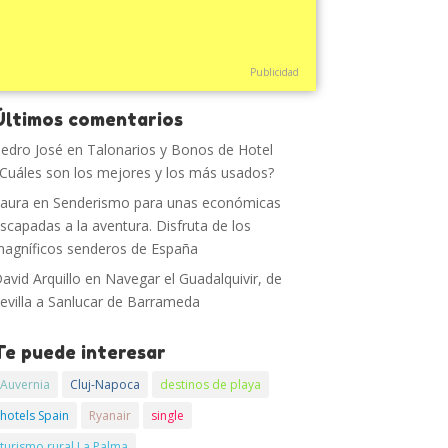
Publicidad
Últimos comentarios
edro José
en
Talonarios y Bonos de Hotel
Cuáles son los mejores y los más usados?
aura
en
Senderismo para unas económicas
scapadas a la aventura. Disfruta de los
agníficos senderos de España
avid Arquillo
en
Navegar el Guadalquivir, de
evilla a Sanlucar de Barrameda
Te puede interesar
Auvernia
Cluj-Napoca
destinos de playa
hotels Spain
Ryanair
single
turismo rural La Palma