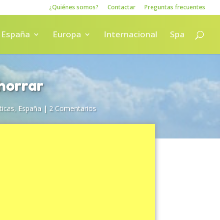
¿Quiénes somos?
Contactar
Preguntas frecuentes
España
Europa
Internacional
Spa
ahorrar
icas
,
España
|
2 Comentarios