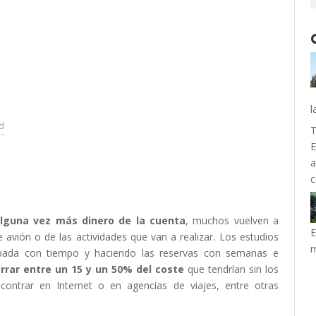
l
ad
T
E
a
guna vez más dinero de la cuenta
, muchos vuelven a
E
e avión o de las actividades que van a realizar. Los estudios
m
apada con tiempo y haciendo las reservas con semanas e
rar entre un 15 y un 50% del coste
que tendrían sin los
ntrar en Internet o en agencias de viajes, entre otras