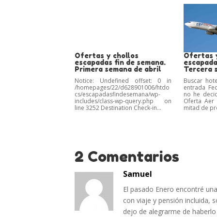
Ofertas y chollos
Ofertas 
escapadas fin de semana.
escapada
Primera semana de abril
Tercera 
Notice: Undefined offset: 0 in
Buscar hot
/homepages/22/d628901006/htdo
entrada Fe
cs/escapadasfindesemana/wp-
no he decid
includes/class-wp-query.php on
Oferta Aer 
line 3252 Destination Check-in...
mitad de pre
2 Comentarios
Samuel
El pasado Enero encontré una
con viaje y pensión incluida, 
dejo de alegrarme de haberlo 