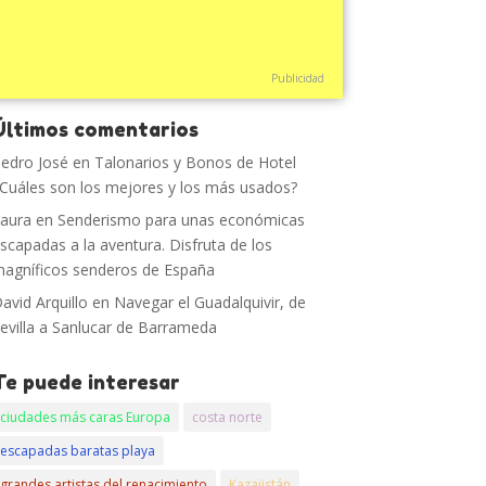
Publicidad
Últimos comentarios
edro José
en
Talonarios y Bonos de Hotel
Cuáles son los mejores y los más usados?
aura
en
Senderismo para unas económicas
scapadas a la aventura. Disfruta de los
agníficos senderos de España
avid Arquillo
en
Navegar el Guadalquivir, de
evilla a Sanlucar de Barrameda
Te puede interesar
ciudades más caras Europa
costa norte
escapadas baratas playa
grandes artistas del renacimiento
Kazajistán