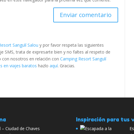
esort Sangulí Salou
y por favor respeta las siguientes
SMS, trata de expresarte bien y no faltes al respeto de
to con nosotros en relación con
Camping Resort Sangulí
s en viajes baratos
hazlo
aquí
. Gracias.
ana
Inspiración para tus v
 – Ciudad de Chaves
Es