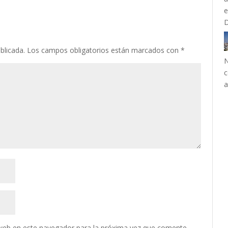
blicada.
Los campos obligatorios están marcados con
*
N
c
a
web en este navegador para la próxima vez que comente.