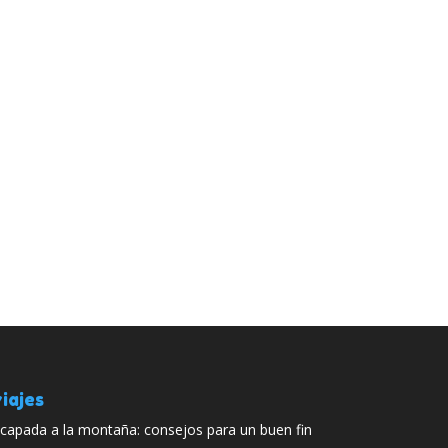
iajes
capada a la montaña: consejos para un buen fin