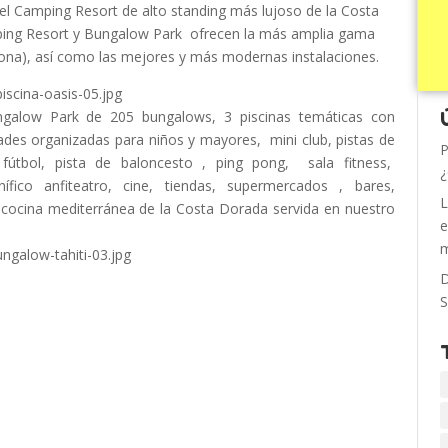
el Camping Resort de alto standing más lujoso de la Costa
ping Resort y Bungalow Park ofrecen la más amplia gama
gona), así como las mejores y más modernas instalaciones.
alow Park de 205 bungalows, 3 piscinas temáticas con
idades organizadas para niños y mayores, mini club, pistas de
P
e fútbol, pista de baloncesto , ping pong, sala fitness,
¿
fico anfiteatro, cine, tiendas, supermercados , bares,
L
or cocina mediterránea de la Costa Dorada servida en nuestro
e
m
D
S