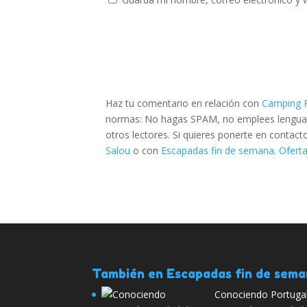
Haz tu comentario en relación con
Camping R
normas: No hagas SPAM, no emplees lenguaje 
otros lectores. Si quieres ponerte en contac
Salou
o con
Escapadas fin de semana. Oferta
También en Escapadas fin de sem
Conociendo Portugal