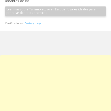
amantes de las...
Leer más sobre Turismo activo en Escocia: lugares ideales para
practicar deportes acúaticos
Clasificado en:
Costa y playa