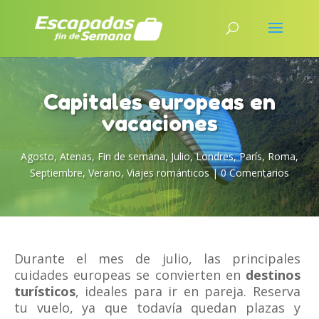
Capitales europeas en
vacaciones
Agosto
,
Atenas
,
Fin de semana
,
Julio
,
Londres
,
París
,
Roma
,
Septiembre
,
Verano
,
Viajes románticos
|
0 Comentarios
Durante el mes de julio, las principales
cuidades europeas se convierten en
destinos
turísticos
, ideales para ir en pareja. Reserva
tu vuelo, ya que todavía quedan plazas y