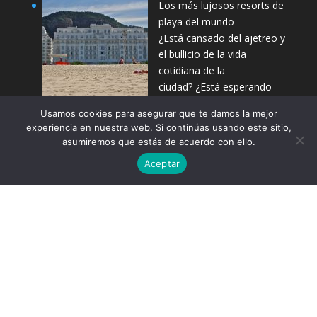
Los más lujosos resorts de
playa del mundo
¿Está cansado del ajetreo y
el bullicio de la vida
cotidiana de la
ciudad? ¿Está esperando
tomarse unas vacaciones
Usamos cookies para asegurar que te damos la mejor
donde usted …
experiencia en nuestra web. Si continúas usando este sitio,
asumiremos que estás de acuerdo con ello.
Aceptar
Inspiración para tus viajes
Compártelo:
Conoce Bali con KLM
Si prefieres los viajes exóticos, durante esta primera
quincena de diciembre podrás favorecerte de la
interesante oferta promocional que ha …