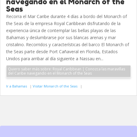
navegando en el Monarch of the
Seas
Recorra el Mar Caribe durante 4 días a bordo del Monarch of
the Seas de la empresa Royal Caribbean disfrutando de la
experiencia única de contemplar las bellas playas de las
Bahamas y deslumbrarse por sus blancas arenas y mar
cristalino. Recorridos y características del barco El Monarch of
the Seas parte desde Port Cañaveral en Florida, Estados
Unidos para arribar al día siguiente a Nassau en...
Quiero saber más sobre: Royal Caribbean | Conozca las maravillas
del Caribe navegando en el Monarch of the Seas
Ir a Bahamas
|
Visitar Monarch of the Seas
|