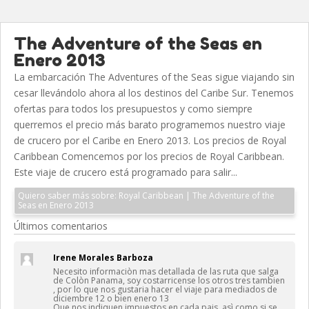
The Adventure of the Seas en
Enero 2013
La embarcación The Adventures of the Seas sigue viajando sin
cesar llevándolo ahora al los destinos del Caribe Sur. Tenemos
ofertas para todos los presupuestos y como siempre
querremos el precio más barato programemos nuestro viaje
de crucero por el Caribe en Enero 2013. Los precios de Royal
Caribbean Comencemos por los precios de Royal Caribbean.
Este viaje de crucero está programado para salir...
Quiero saber más sobre: Royal Caribbean | The Adventure of the
Seas en Enero 2013
Últimos comentarios
Irene Morales Barboza
Necesito informaciòn mas detallada de las ruta que salga
de Colòn Panama, soy costarricense los otros tres tambien
, por lo que nos gustaria hacer el viaje para mediados de
diciembre 12 o bien enero 13
Que nos indiquen impuestos en cada pais, asì como si se