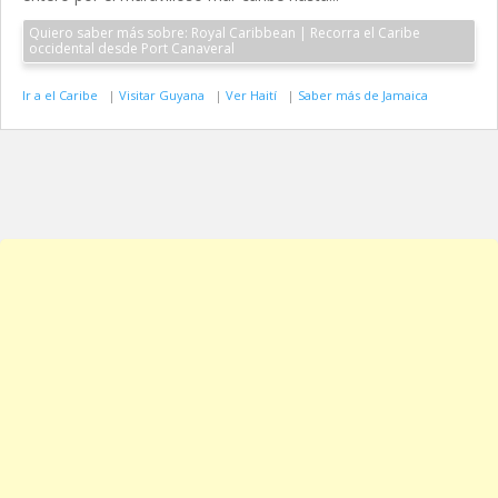
Quiero saber más sobre: Royal Caribbean | Recorra el Caribe
occidental desde Port Canaveral
Ir a el Caribe
|
Visitar Guyana
|
Ver Haití
|
Saber más de Jamaica