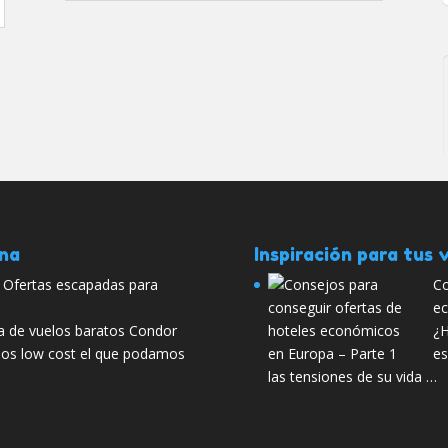
ana
Inspiración para tus v
. Ofertas escapadas para
Co
ec
a de vuelos baratos Condor
¿H
elos low cost el que podamos
es
las tensiones de su vida …