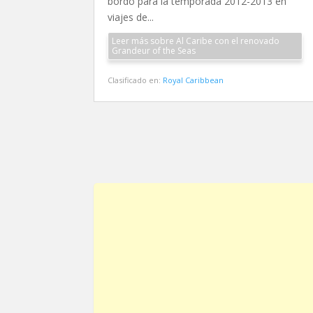
bordo para la temporada 2012-2013 en
viajes de...
Leer más sobre Al Caribe con el renovado
Grandeur of the Seas
Clasificado en:
Royal Caribbean