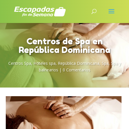
Centros de Spa en
República Dominicana
Centros Spa
,
Hoteles spa
,
República Dominicana
,
Spa
,
Spa y
balnearios
|
0 Comentarios