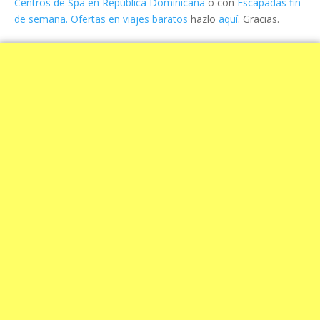
Centros de Spa en República Dominicana
o con
Escapadas fin
de semana. Ofertas en viajes baratos
hazlo
aquí
. Gracias.