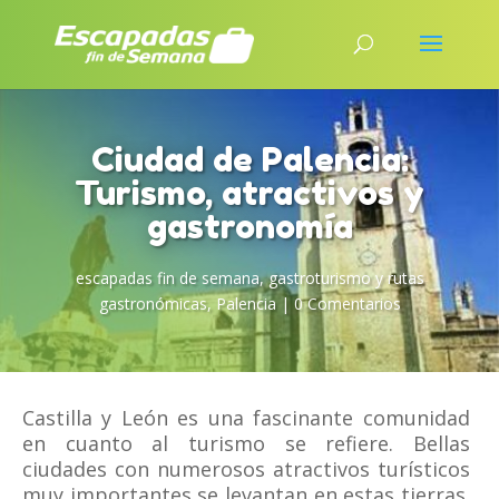
Ciudad de Palencia:
Turismo, atractivos y
gastronomía
escapadas fin de semana
,
gastroturismo y rutas
gastronómicas
,
Palencia
|
0 Comentarios
Castilla y León es una fascinante comunidad
en cuanto al turismo se refiere. Bellas
ciudades con numerosos atractivos turísticos
muy importantes se levantan en estas tierras.