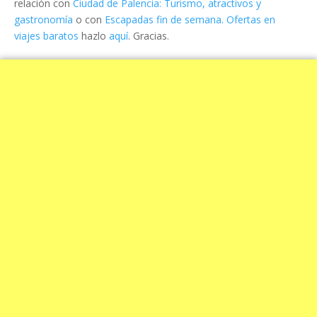
relación con
Ciudad de Palencia: Turismo, atractivos y
gastronomía
o con
Escapadas fin de semana. Ofertas en
viajes baratos
hazlo
aquí
. Gracias.