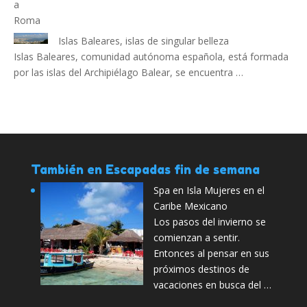
Islas Baleares, islas de singular belleza
Islas Baleares, comunidad autónoma española, está formada
por las islas del Archipiélago Balear, se encuentra …
También en Escapadas fin de semana
Spa en Isla Mujeres en el
Caribe Mexicano
Los pasos del invierno se
comienzan a sentir.
Entonces al pensar en sus
próximos destinos de
vacaciones en busca del …