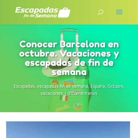
Conocer Barcelona en
octubre. Vacaciones y
escapadas de fin de
semana
Escapadas
,
escapadas fin de semana
,
España
,
Octubre
,
vacaciones
|
0 Comentarios