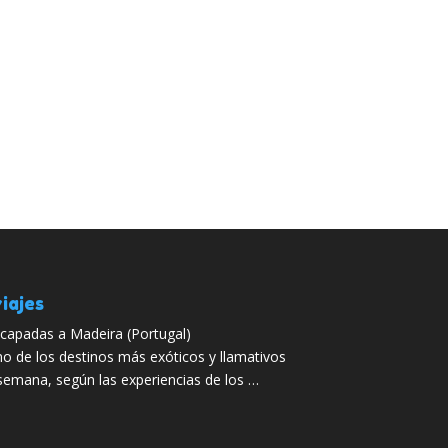
iajes
capadas a Madeira (Portugal)
o de los destinos más exóticos y llamativos
semana, según las experiencias de los …