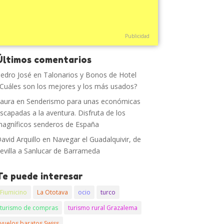
Publicidad
Últimos comentarios
edro José
en
Talonarios y Bonos de Hotel
Cuáles son los mejores y los más usados?
aura
en
Senderismo para unas económicas
scapadas a la aventura. Disfruta de los
agníficos senderos de España
avid Arquillo
en
Navegar el Guadalquivir, de
evilla a Sanlucar de Barrameda
Te puede interesar
Fiumicino
La Ototava
ocio
turco
turismo de compras
turismo rural Grazalema
vuelos baratos Swiss