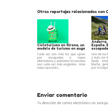
Otros reportajes relacionados con C
Andorra,
Cicloturismo en Girona, un
España. 
modelo de turismo en auge
escapad
Cada vez son más los que optan
Uno de los 
por escapadas o viajes
y más me h
alternativos y asimismo los turistas
duda Ando
son cada vez más exigentes. Ante
Mucha gent
estas opciones...
por el esquí,
Enviar comentario
Tu dirección de correo electrónico no será pu