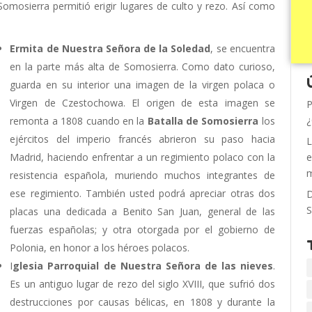
Somosierra permitió erigir lugares de culto y rezo. Así como
Ermita de Nuestra Señora de la Soledad
, se encuentra
en la parte más alta de Somosierra. Como dato curioso,
guarda en su interior una imagen de la virgen polaca o
Virgen de Czestochowa. El origen de esta imagen se
P
¿
remonta a 1808 cuando en la
Batalla de Somosierra
los
ejércitos del imperio francés abrieron su paso hacia
L
Madrid, haciendo enfrentar a un regimiento polaco con la
e
m
resistencia española, muriendo muchos integrantes de
ese regimiento. También usted podrá apreciar otras dos
D
S
placas una dedicada a Benito San Juan, general de las
fuerzas españolas; y otra otorgada por el gobierno de
Polonia, en honor a los héroes polacos.
I
glesia Parroquial de Nuestra Señora de las nieves
.
Es un antiguo lugar de rezo del siglo XVIII, que sufrió dos
destrucciones por causas bélicas, en 1808 y durante la