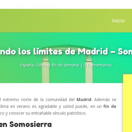
Inicio
ndo los límites de Madrid – So
España
,
Ofertas fin de semana
|
0 Comentarios
el extremo norte de la comunidad del
Madrid
. Además se
clima en verano es agradable y usted puede, en un
fin de
rico y conocer su entrañable vínculo patriótico.
 en Somosierra