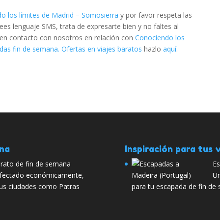
o los límites de Madrid – Somosierra
y por favor respeta las
s lenguaje SMS, trata de expresarte bien y no faltes al
e en contacto con nosotros en relación con
Conociendo los
das fin de semana. Ofertas en viajes baratos
hazlo
aquí
.
ana
Inspiración para tus v
arato de fin de semana
Es
 afectado económicamente,
Un
sus ciudades como Patras
para tu escapada de fin de 