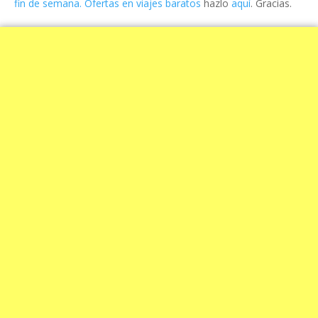
fin de semana. Ofertas en viajes baratos
hazlo
aquí
. Gracias.