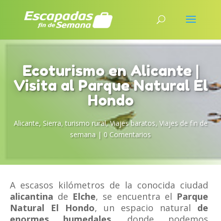
Ecoturismo en Alicante |
Visita al Parque Natural El
Hondo
Alicante
,
Sierra
,
turismo rural
,
Viajes baratos
,
Viajes de fin de
semana
|
0 Comentarios
A escasos kilómetros de la conocida ciudad
alicantina
de
Elche
, se encuentra el
Parque
Natural El Hondo
, un espacio natural
de
enormes humedales
, donde podemos