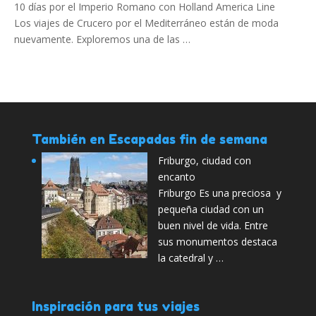
10 días por el Imperio Romano con Holland America Line
Los viajes de Crucero por el Mediterráneo están de moda
nuevamente. Exploremos una de las …
También en Escapadas fin de semana
Friburgo, ciudad con
encanto
Friburgo Es una preciosa y
pequeña ciudad con un
buen nivel de vida. Entre
sus monumentos destaca
la catedral y …
Inspiración para tus viajes