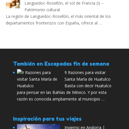
Languedoc-Rosellón, el sol de Francia (I) –
Patrimonio cultural
La región de Languedoc-Rosellón, el más oriental de los
departamentos fronterizos con España, ofrece al …
También en Escapadas fin de semana
9 Razones para visitar
Santa María de Huatulco
Basta con decir Huatulco
para pensar en las Bahías de México. Y por esta
razón es conocida ampliamente al municipio …
Inspiración para tus viajes
Invierno en Andorra |