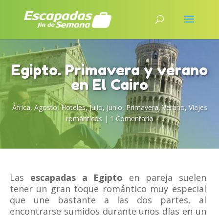
Egipto. Primavera y verano
en El Cairo
África
,
Agosto
,
Hoteles
,
Julio
,
Junio
,
Primavera
,
Verano
,
Viajes
románticos
|
1 Comentario
Las
escapadas a Egipto
en pareja suelen
tener un gran toque romántico muy especial
que une bastante a las dos partes, al
encontrarse sumidos durante unos días en un