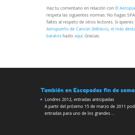
Haz tu comentario en relación con
El Aeropu
respeta las siguientes normas: No hagas SPA
faltes al respeto de otros lectores. Si quier
Aeropuerto de Cancún (México), el más des
baratos
hazlo
aquí
. Gracias.
También en Escapadas fin de sem
Londres 2012, entradas anticipadas
A partir del próximo 15 de marzo de 2011 pod
entradas para uno de los grandes …