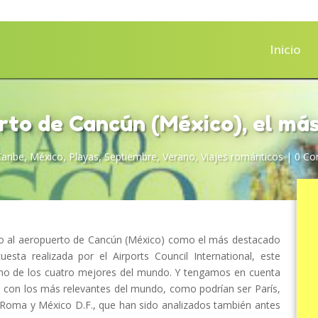
Inicio
rto de Cancún (México), el má
aribe
,
México
,
Playas
,
Septiembre
,
Verano
,
Viajes románticos
|
0 Co
ido al aeropuerto de Cancún (México) como el más destacado
sta realizada por el Airports Council International, este
o de los cuatro mejores del mundo. Y tengamos en cuenta
con los más relevantes del mundo, como podrían ser París,
 Roma y México D.F., que han sido analizados también antes