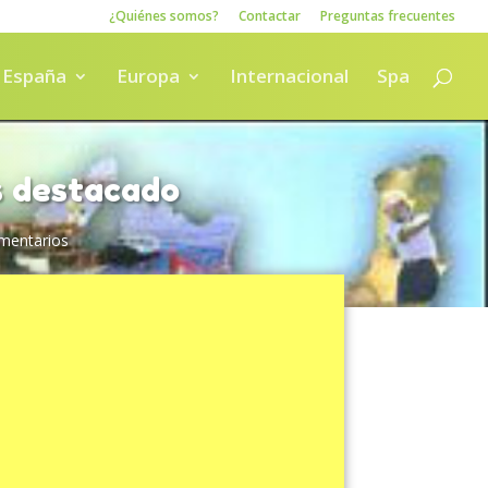
¿Quiénes somos?
Contactar
Preguntas frecuentes
España
Europa
Internacional
Spa
s destacado
mentarios