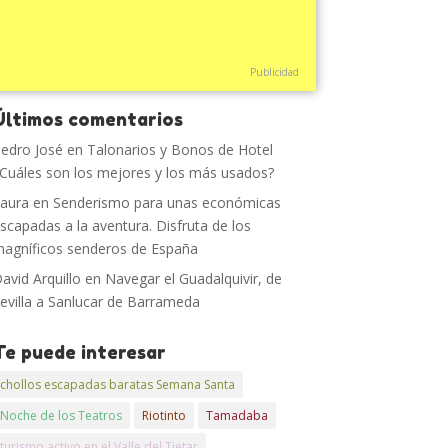
Publicidad
Últimos comentarios
edro José
en
Talonarios y Bonos de Hotel
Cuáles son los mejores y los más usados?
aura
en
Senderismo para unas económicas
scapadas a la aventura. Disfruta de los
agníficos senderos de España
avid Arquillo
en
Navegar el Guadalquivir, de
evilla a Sanlucar de Barrameda
Te puede interesar
chollos escapadas baratas Semana Santa
Noche de los Teatros
Riotinto
Tamadaba
turismo activo en el Valle del Tietar