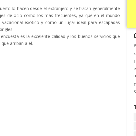
puerto lo hacen desde el extranjero y se tratan generalmente
iajes de ocio como los más frecuentes, ya que en el mundo
o vacacional exótico y como un lugar ideal para escapadas
singles.
ncuesta es la excelente calidad y los buenos servicios que
que arriban a él.
P
¿
L
e
m
D
S