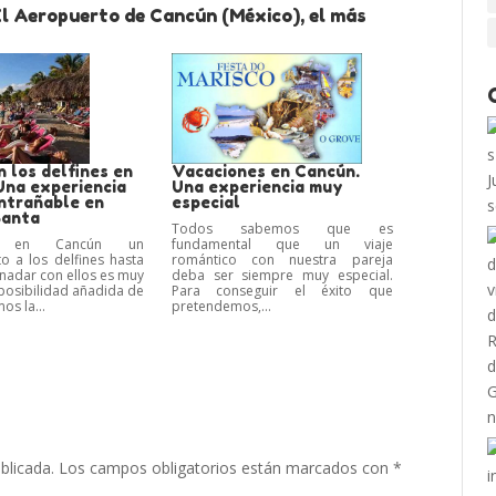
El Aeropuerto de Cancún (México), el más
 los delfines en
Vacaciones en Cancún.
Una experiencia
Una experiencia muy
entrañable en
especial
Santa
Todos sabemos que es
ir en Cancún un
fundamental que un viaje
o a los delfines hasta
romántico con nuestra pareja
 nadar con ellos es muy
deba ser siempre muy especial.
a posibilidad añadida de
Para conseguir el éxito que
os la...
pretendemos,...
blicada.
Los campos obligatorios están marcados con
*