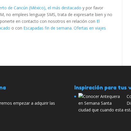
erto de Cancún (México), el más destacado
y por favor
M, no emplees lenguaje SMS, trata de expresarte bien y no
es ponerte en contacto con nosotros en relación con
El
tacado
o con
Escapadas fin de semana. Ofertas en viajes
ana
Inspiración para tus v
Co
remos empezar a adquirir las
Di
ciudad que cuando esta está 