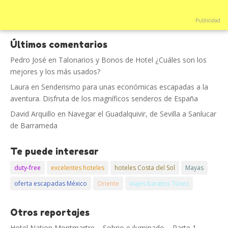
Publicidad
Últimos comentarios
Pedro José
en
Talonarios y Bonos de Hotel ¿Cuáles son los
mejores y los más usados?
Laura
en
Senderismo para unas económicas escapadas a la
aventura. Disfruta de los magníficos senderos de España
David Arquillo
en
Navegar el Guadalquivir, de Sevilla a Sanlucar
de Barrameda
Te puede interesar
duty-free
excelentes hoteles
hoteles Costa del Sol
Mayas
oferta escapadas México
Oriente
viajes baratos Túnez
Otros reportajes
Hotel Nation Montmartre – Sobrio e iluminado – Parte 1