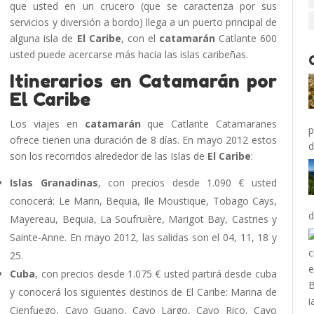
que usted en un crucero (que se caracteriza por sus
servicios y diversión a bordo) llega a un puerto principal de
alguna isla de
El Caribe
, con el
catamarán
Catlante 600
usted puede acercarse más hacia las islas caribeñas.
Itinerarios en Catamarán por
El Caribe
Los viajes en
catamarán
que Catlante Catamaranes
p
ofrece tienen una duración de 8 días. En mayo 2012 estos
d
son los recorridos alrededor de las Islas de
El Caribe
:
Islas Granadinas
, con precios desde 1.090 € usted
conocerá: Le Marin, Bequia, Ile Moustique, Tobago Cays,
d
Mayereau, Bequia, La Soufruière, Marigot Bay, Castries y
Sainte-Anne. En mayo 2012, las salidas son el 04, 11, 18 y
25.
Cuba
, con precios desde 1.075 € usted partirá desde cuba
y conocerá los siguientes destinos de El Caribe: Marina de
Cienfuego, Cayo Guano, Cayo Largo, Cayo Rico, Cayo