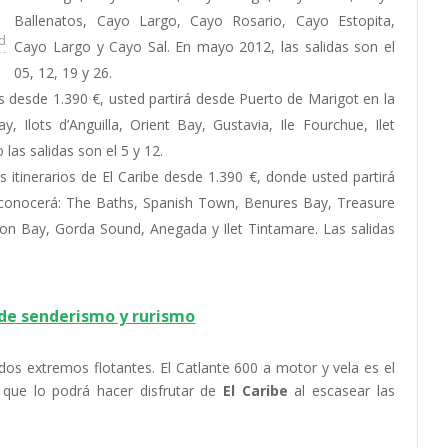
Ballenatos, Cayo Largo, Cayo Rosario, Cayo Estopita,
ad
Cayo Largo y Cayo Sal. En mayo 2012, las salidas son el
05, 12, 19 y 26.
s desde 1.390 €, usted partirá desde Puerto de Marigot en la
, Ilots d’Anguilla, Orient Bay, Gustavia, Ile Fourchue, Ilet
las salidas son el 5 y 12.
s itinerarios de El Caribe desde 1.390 €, donde usted partirá
y conocerá: The Baths, Spanish Town, Benures Bay, Treasure
on Bay, Gorda Sound, Anegada y Ilet Tintamare. Las salidas
 de senderismo y rurismo
os extremos flotantes. El Catlante 600 a motor y vela es el
que lo podrá hacer disfrutar de
El Caribe
al escasear las