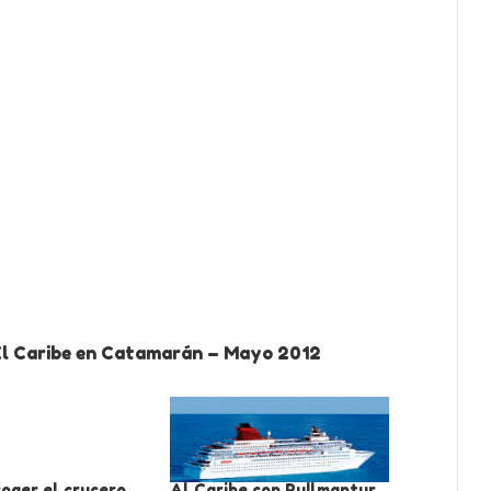
El Caribe en Catamarán – Mayo 2012
oger el crucero
Al Caribe con Pullmantur