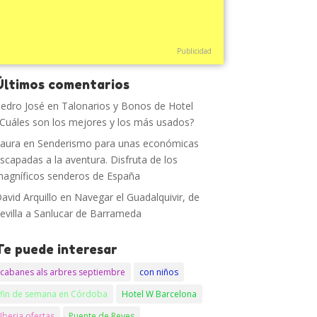
Publicidad
Últimos comentarios
edro José
en
Talonarios y Bonos de Hotel
Cuáles son los mejores y los más usados?
aura
en
Senderismo para unas económicas
scapadas a la aventura. Disfruta de los
agníficos senderos de España
avid Arquillo
en
Navegar el Guadalquivir, de
evilla a Sanlucar de Barrameda
Te puede interesar
cabanes als arbres septiembre
con niños
fin de semana en Córdoba
Hotel W Barcelona
Iberia ofertas
Puente de Reyes