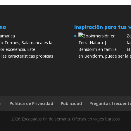
ana
Inspiración para tus v
alamanca
Zo
 río Tormes, Salamanca es la
fa
por excelencia. Este
El
las características propicias
en Benidorm, puede ser la 
r
Política de Privacidad
Publicidad
Preguntas frecuent
2026 Escapadas fin de semana. Ofertas en viajes baratos