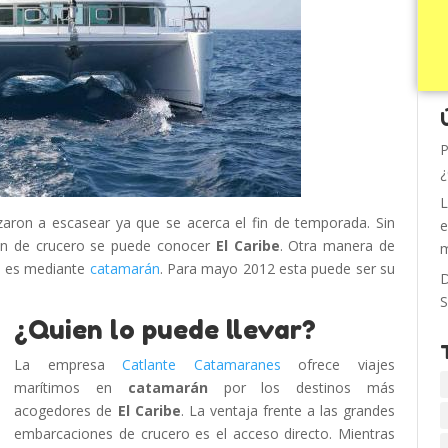
P
¿
L
ron a escasear ya que se acerca el fin de temporada. Sin
e
n de crucero se puede conocer
El Caribe
. Otra manera de
m
, es mediante
catamarán
. Para mayo 2012 esta puede ser su
D
S
¿Quien lo puede llevar?
La empresa
Catlante Catamaranes
ofrece viajes
marítimos en
catamarán
por los destinos más
acogedores de
El Caribe
. La ventaja frente a las grandes
embarcaciones de crucero es el acceso directo. Mientras