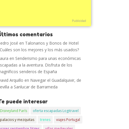
Publicidad
Últimos comentarios
edro José
en
Talonarios y Bonos de Hotel
Cuáles son los mejores y los más usados?
aura
en
Senderismo para unas económicas
scapadas a la aventura. Disfruta de los
agníficos senderos de España
avid Arquillo
en
Navegar el Guadalquivir, de
evilla a Sanlucar de Barrameda
Te puede interesar
Disneyland París
oferta escapadas Logitravel
palacios y mezquitas
trenes
viajes Portugal
viajes septiembre Sitges
villas medievales