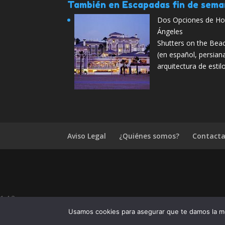
También en Escapadas fin de sem
Dos Opciones de Hot
Ángeles
Shutters on the Beac
(en español, persian
arquitectura de esti
Aviso Legal
¿Quiénes somos?
Contacta
1.4.2
¿Te ha gustado Escapada a B
Usamos cookies para asegurar que te damos la me