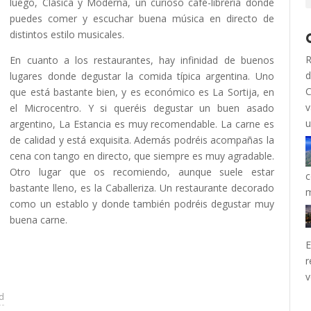
luego, Clásica y Moderna, un curioso café-librería donde
puedes comer y escuchar buena música en directo de
distintos estilo musicales.
R
En cuanto a los restaurantes, hay infinidad de buenos
d
lugares donde degustar la comida típica argentina. Uno
C
que está bastante bien, y es económico es La Sortija, en
v
el Microcentro. Y si queréis degustar un buen asado
u
argentino, La Estancia es muy recomendable. La carne es
de calidad y está exquisita. Además podréis acompañas la
cena con tango en directo, que siempre es muy agradable.
Otro lugar que os recomiendo, aunque suele estar
c
bastante lleno, es la Caballeriza. Un restaurante decorado
como un establo y donde también podréis degustar muy
buena carne.
E
r
v
ad