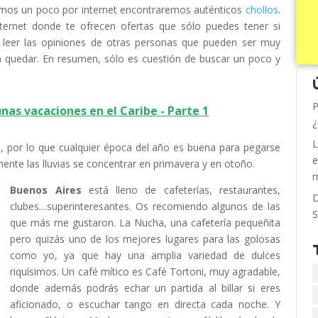
camos un poco por internet encontraremos auténticos
chollos
.
ternet donde te ofrecen ofertas que sólo puedes tener si
s leer las opiniones de otras personas que pueden ser muy
a quedar. En resumen, sólo es cuestión de buscar un poco y
P
nas vacaciones en el Caribe - Parte 1
¿
L
, por lo que cualquier época del año es buena para pegarse
e
ente las lluvias se concentrar en primavera y en otoño.
m
Buenos Aires
está lleno de cafeterías, restaurantes,
D
clubes…superinteresantes. Os recomiendo algunos de las
S
que más me gustaron. La Nucha, una cafetería pequeñita
pero quizás uno de los mejores lugares para las golosas
como yo, ya que hay una amplia variedad de dulces
riquísimos. Un café mítico es Café Tortoni, muy agradable,
donde además podrás echar un partida al billar si eres
aficionado, o escuchar tango en directa cada noche. Y