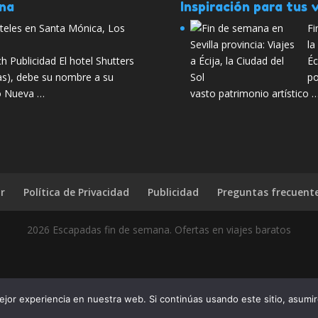
ana
Inspiración para tus v
eles en Santa Mónica, Los
Fi
la
h Publicidad El hotel Shutters
Éc
as), debe su nombre a su
po
lo Nueva …
vasto patrimonio artístico 
r
Política de Privacidad
Publicidad
Preguntas frecuent
2026 Escapadas fin de semana. Ofertas en viajes baratos
uenos Aires? Pues díselo a tus amigos, compártelo con todo el mun
jor experiencia en nuestra web. Si continúas usando este sitio, asumi