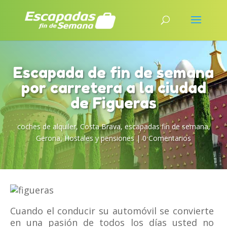
Escapada de fin de semana
por carretera a la ciudad
de Figueras
coches de alquiler
,
Costa Brava
,
escapadas fin de semana
,
Gerona
,
Hostales y pensiones
|
0 Comentarios
Cuando el conducir su automóvil se convierte
en una pasión de todos los días usted no