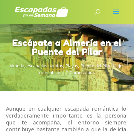
Escápate a Almería en el
Puente del Pilar
Almería
,
escapadas baratas
,
Playas
,
Puente del Pilar
,
Viajes
románticos
|
2 Comentarios
Aunque en cualquier escapada romántica lo
verdaderamente importante es la persona
que te acompaña, el entorno siempre
contribuye bastante también a que la delicia