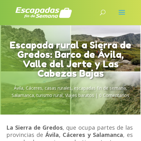
Escapada rural a Sierra de
Gredos: Barco de Ávila,
Valle del Jerte y Las
Cabezas Bajas
Ávila
,
Cáceres
,
casas rurales
,
escapadas fin de semana
,
Salamanca
,
turismo rural
,
Viajes baratos
|
0 Comentarios
La Sierra de Gredos
, que ocupa partes de las
provincias de
Ávila, Cáceres y Salamanca
, es