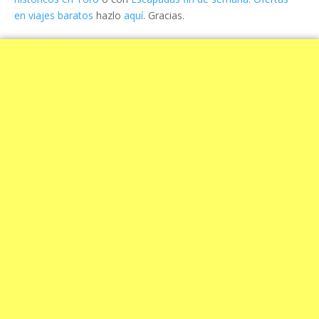
en viajes baratos
hazlo
aquí
. Gracias.